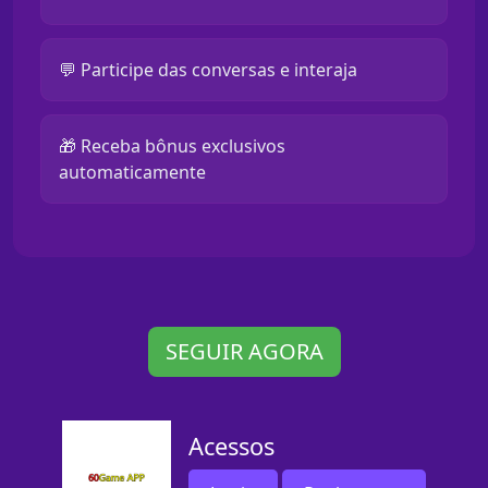
💬 Participe das conversas e interaja
🎁 Receba bônus exclusivos
automaticamente
SEGUIR AGORA
Acessos