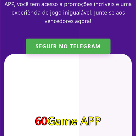
APP, você tem acesso a promoções incríveis e uma
experiência de jogo inigualável. Junte-se aos
vencedores agora!
SEGUIR NO TELEGRAM