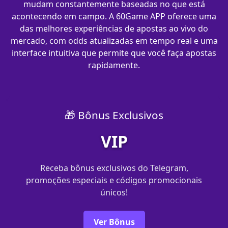
mudam constantemente baseadas no que está
acontecendo em campo. A 60Game APP oferece uma
das melhores experiências de apostas ao vivo do
mercado, com odds atualizadas em tempo real e uma
interface intuitiva que permite que você faça apostas
rapidamente.
🎁 Bônus Exclusivos
VIP
Receba bônus exclusivos do Telegram,
promoções especiais e códigos promocionais
únicos!
Ver Bônus