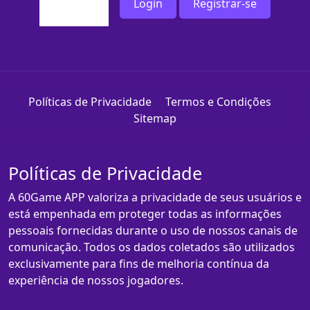
Login
Registrar-se
Políticas de Privacidade
Termos e Condições
Sitemap
Políticas de Privacidade
A 60Game APP valoriza a privacidade de seus usuários e
está empenhada em proteger todas as informações
pessoais fornecidas durante o uso de nossos canais de
comunicação. Todos os dados coletados são utilizados
exclusivamente para fins de melhoria contínua da
experiência de nossos jogadores.