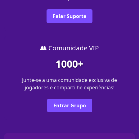
Falar Suporte
👥 Comunidade VIP
1000+
Junte-se a uma comunidade exclusiva de
jogadores e compartilhe experiências!
Entrar Grupo