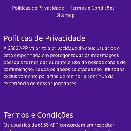
Políticas de Privacidade
Termos e Condições
Sitemap
Políticas de Privacidade
A 6566 APP valoriza a privacidade de seus usuários e
está empenhada em proteger todas as informações
pessoais fornecidas durante o uso de nossos canais de
comunicação. Todos os dados coletados são utilizados
exclusivamente para fins de melhoria contínua da
experiência de nossos jogadores.
Termos e Condições
Os usuários da 6566 APP concordam em respeitar