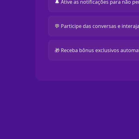
🔔 Ative as notificações para não p
💬 Participe das conversas e interaj
🎁 Receba bônus exclusivos autom