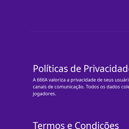
Políticas de Privacida
A 666A valoriza a privacidade de seus usuá
canais de comunicação. Todos os dados cole
jogadores.
Termos e Condições