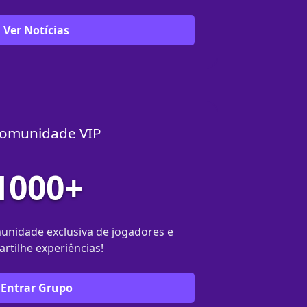
Ver Notícias
Comunidade VIP
1000+
unidade exclusiva de jogadores e
rtilhe experiências!
Entrar Grupo