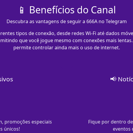
📱 Benefícios do Canal
Descubra as vantagens de seguir a 666A no Telegram
erentes tipos de conexão, desde redes Wi-Fi até dados móv
rmitindo que você jogue mesmo com conexões mais lentas.
permite controlar ainda mais o uso de internet.
sivos
📢 Notí
m, promoções especiais
Fique por dentro d
s únicos!
eventos 