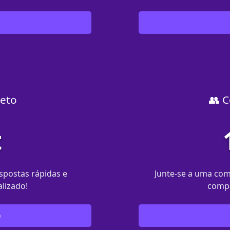
reto
👥 
t
espostas rápidas e
Junte-se a uma com
lizado!
compa
e