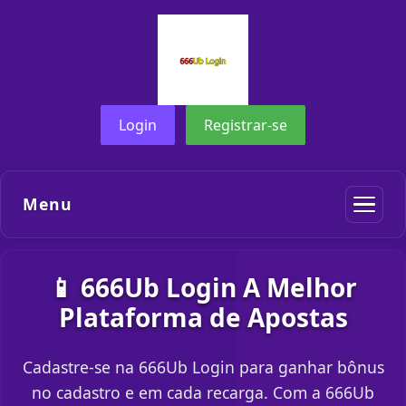
Login
Registrar-se
Menu
📱 666Ub Login A Melhor
Plataforma de Apostas
Cadastre-se na 666Ub Login para ganhar bônus
no cadastro e em cada recarga. Com a 666Ub