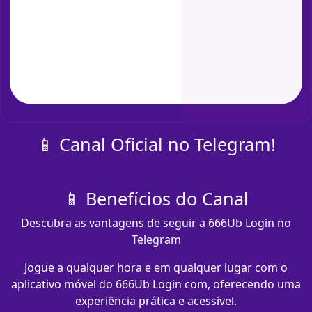
📱 Canal Oficial no Telegram!
📱 Benefícios do Canal
Descubra as vantagens de seguir a 666Ub Login no
Telegram
Jogue a qualquer hora e em qualquer lugar com o
aplicativo móvel do 666Ub Login com​, oferecendo uma
experiência prática e acessível.