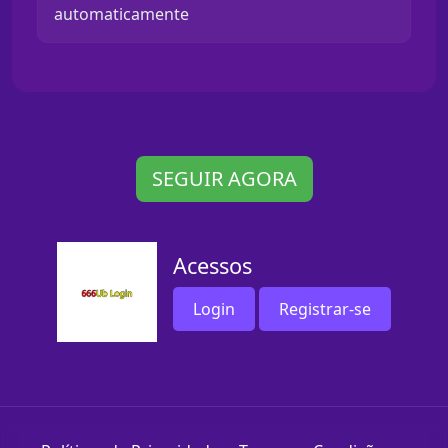
automaticamente
SEGUIR AGORA
Acessos
Login
Registrar-se