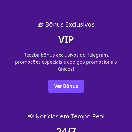
🎁 Bônus Exclusivos
VIP
Receba bônus exclusivos do Telegram,
promoções especiais e códigos promocionais
únicos!
Ver Bônus
📢 Notícias em Tempo Real
24/7