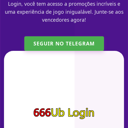
Login, você tem acesso a promoções incríveis e
uma experiência de jogo inigualável. Junte-se aos
vencedores agora!
SEGUIR NO TELEGRAM