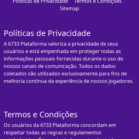
Políticas de Privacidade
Termos e Condições
Sitemap
Políticas de Privacidade
A 6733 Plataforma valoriza a privacidade de seus
usuários e está empenhada em proteger todas as
informações pessoais fornecidas durante o uso de
nossos canais de comunicação. Todos os dados
coletados são utilizados exclusivamente para fins de
melhoria contínua da experiência de nossos jogadores.
Termos e Condições
Os usuários da 6733 Plataforma concordam em
respeitar todas as regras e regulamentos