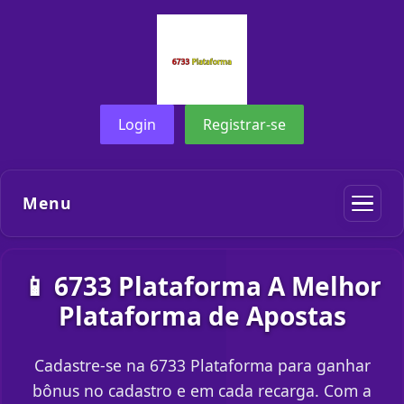
Login
Registrar-se
Menu
📱 6733 Plataforma A Melhor
Plataforma de Apostas
Cadastre-se na 6733 Plataforma para ganhar
bônus no cadastro e em cada recarga. Com a