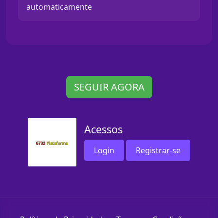
automaticamente
SEGUIR AGORA
Acessos
Login
Registrar-se