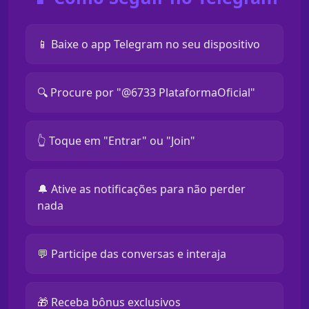
📱 Baixe o app Telegram no seu dispositivo
🔍 Procure por "@6733 PlataformaOficial"
👆 Toque em "Entrar" ou "Join"
🔔 Ative as notificações para não perder
nada
💬 Participe das conversas e interaja
🎁 Receba bônus exclusivos