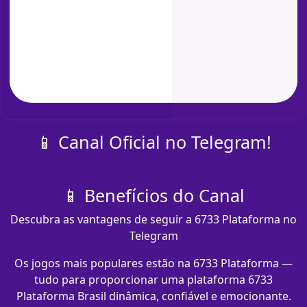
📱 Canal Oficial no Telegram!
📱 Benefícios do Canal
Descubra as vantagens de seguir a 6733 Plataforma no
Telegram
Os jogos mais populares estão na 6733 Plataforma —
tudo para proporcionar uma plataforma 6733
Plataforma Brasil dinâmica, confiável e emocionante.