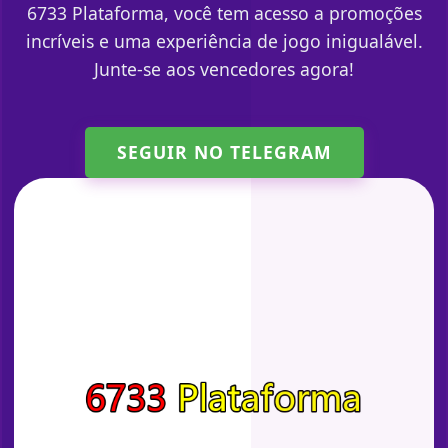
6733 Plataforma, você tem acesso a promoções
incríveis e uma experiência de jogo inigualável.
Junte-se aos vencedores agora!
SEGUIR NO TELEGRAM