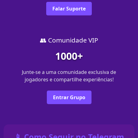
Falar Suporte
👥 Comunidade VIP
1000+
Junte-se a uma comunidade exclusiva de
jogadores e compartilhe experiências!
Entrar Grupo
📱 Como Seguir no Telegram