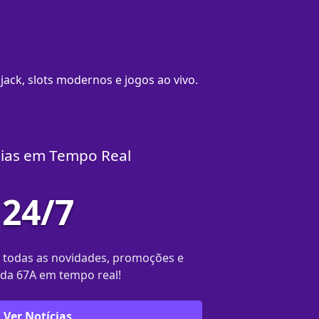
jack, slots modernos e jogos ao vivo.
cias em Tempo Real
24/7
e todas as novidades, promoções e
 da 67A em tempo real!
Ver Notícias