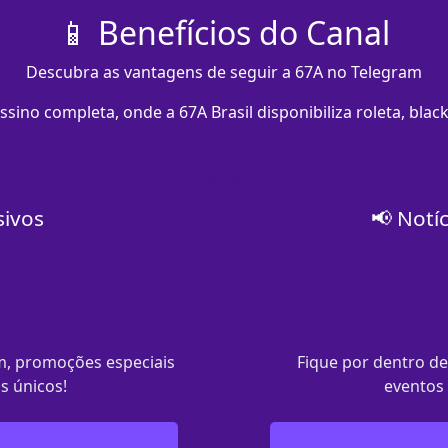
📱 Benefícios do Canal
Descubra as vantagens de seguir a 67A no Telegram
sino completa, onde a 67A Brasil disponibiliza roleta, black
sivos
📢 Notí
m, promoções especiais
Fique por dentro d
s únicos!
eventos