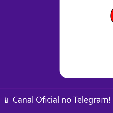
📱 Canal Oficial no Telegram!