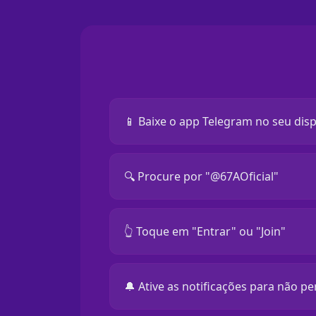
📱 Baixe o app Telegram no seu disp
🔍 Procure por "@67AOficial"
👆 Toque em "Entrar" ou "Join"
🔔 Ative as notificações para não p