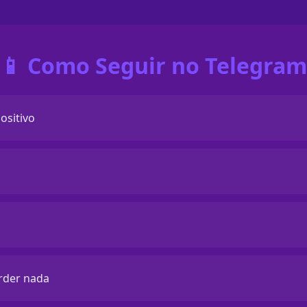
📱 Como Seguir no Telegram
ositivo
erder nada