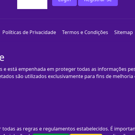
Políticas de Privacidade
Termos e Condições
Sitemap
de
ios e está empenhada em proteger todas as informações pe
tados são utilizados exclusivamente para fins de melhoria
todas as regras e regulamentos estabelecidos. É importan