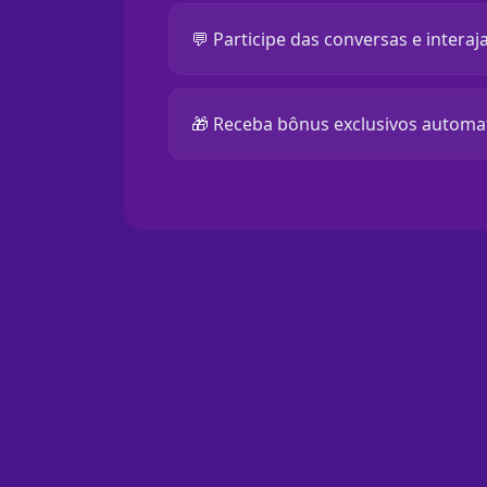
💬 Participe das conversas e interaj
🎁 Receba bônus exclusivos autom