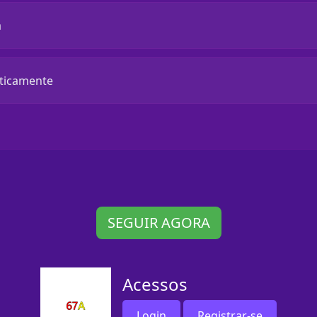
a
aticamente
SEGUIR AGORA
Acessos
Login
Registrar-se