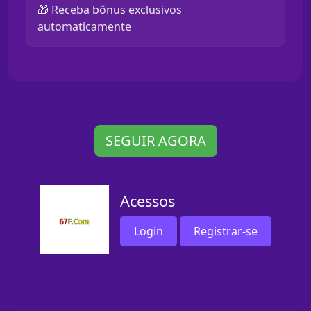
🎁 Receba bônus exclusivos
automaticamente
SEGUIR AGORA
Acessos
Login
Registrar-se