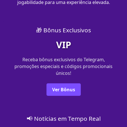
jogabilidade para uma experiência elevada.
🎁 Bônus Exclusivos
VIP
Receba bônus exclusivos do Telegram,
promoções especiais e códigos promocionais
únicos!
Ver Bônus
📢 Notícias em Tempo Real