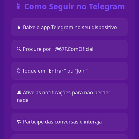
📱 Como Seguir no Telegram
📱 Baixe o app Telegram no seu dispositivo
🔍 Procure por "@67F.ComOficial"
👆 Toque em "Entrar" ou "Join"
🔔 Ative as notificações para não perder
nada
💬 Participe das conversas e interaja