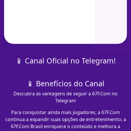
📱 Canal Oficial no Telegram!
📱 Benefícios do Canal
Descubra as vantagens de seguir a 67F.Com no
Telegram
Para conquistar ainda mais jogadores, a 67F.Com
continua a expandir suas opções de entretenimento; a
67F.Com Brasil enriquece o conteúdo e melhora a