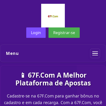
Login
Registrar-se
Menu
📱 67F.Com A Melhor
Plataforma de Apostas
Cadastre-se na 67F.Com para ganhar bônus no
cadastro e em cada recarga. Com a 67F.Com, você