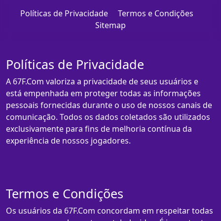
Políticas de Privacidade
Termos e Condições
Sitemap
Políticas de Privacidade
A 67F.Com valoriza a privacidade de seus usuários e
está empenhada em proteger todas as informações
pessoais fornecidas durante o uso de nossos canais de
comunicação. Todos os dados coletados são utilizados
exclusivamente para fins de melhoria contínua da
experiência de nossos jogadores.
Termos e Condições
Os usuários da 67F.Com concordam em respeitar todas