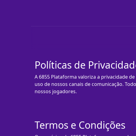
Políticas de Privacida
A 6855 Plataforma valoriza a privacidade d
uso de nossos canais de comunicação. Todos
nossos jogadores.
Termos e Condições