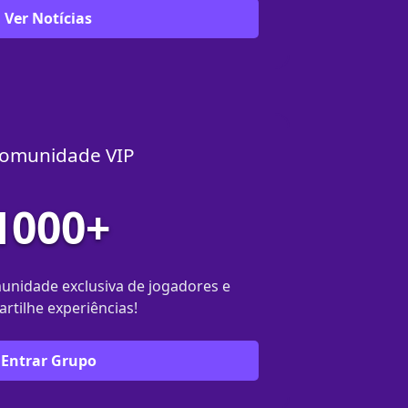
Ver Notícias
Comunidade VIP
1000+
unidade exclusiva de jogadores e
rtilhe experiências!
Entrar Grupo