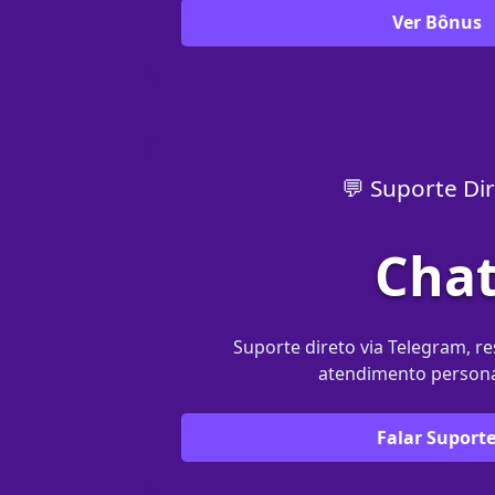
Ver Bônus
💬 Suporte Di
Cha
Suporte direto via Telegram, r
atendimento persona
Falar Suport