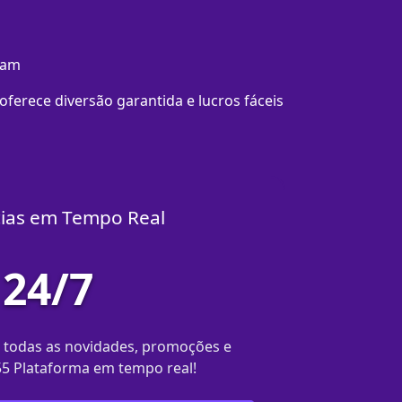
ram
ferece diversão garantida e lucros fáceis
cias em Tempo Real
24/7
e todas as novidades, promoções e
55 Plataforma em tempo real!