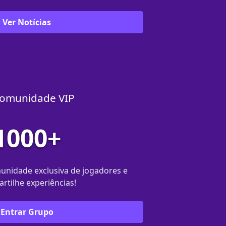
Ver Notícias
Comunidade VIP
1000+
unidade exclusiva de jogadores e
rtilhe experiências!
Entrar Grupo