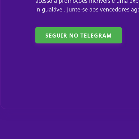
acesso a promoções incríveis e uma exp
inigualável. Junte-se aos vencedores ag
SEGUIR NO TELEGRAM