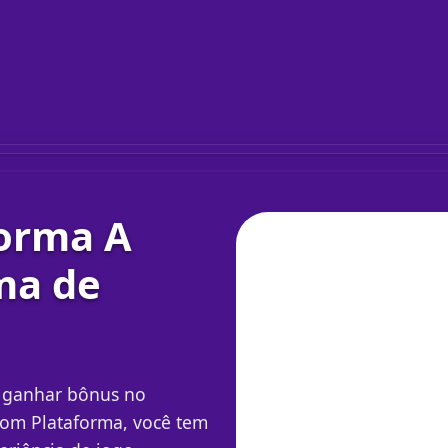
forma A
ma de
a ganhar bônus no
Com Plataforma, você tem