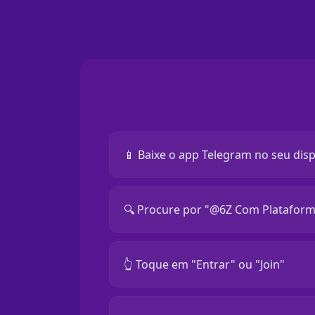
📱 Baixe o app Telegram no seu disp
🔍 Procure por "@6Z Com Plataform
👆 Toque em "Entrar" ou "Join"