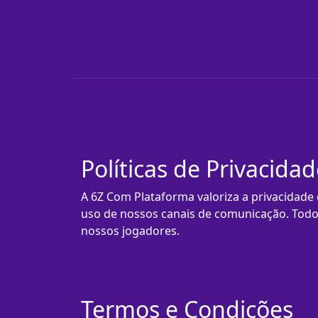
Políticas de Privacida
A 6Z Com Plataforma valoriza a privacidad
uso de nossos canais de comunicação. Todos
nossos jogadores.
Termos e Condições