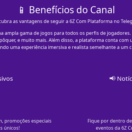
📱 Benefícios do Canal
ubra as vantagens de seguir a 6Z Com Plataforma no Tel
 ampla gama de jogos para todos os perfis de jogadores. 
eo pôquer, e muito mais. Além disso, a plataforma conta com
do uma experiência imersiva e realista semelhante a um ca
sivos
📢 Notí
m, promoções especiais
Fique por dentro d
s únicos!
eventos da 6Z C