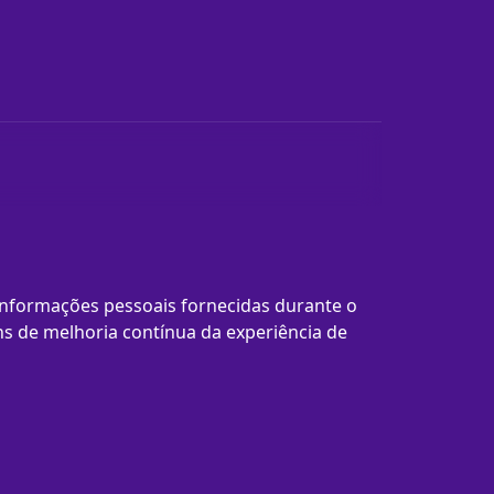
informações pessoais fornecidas durante o
ns de melhoria contínua da experiência de