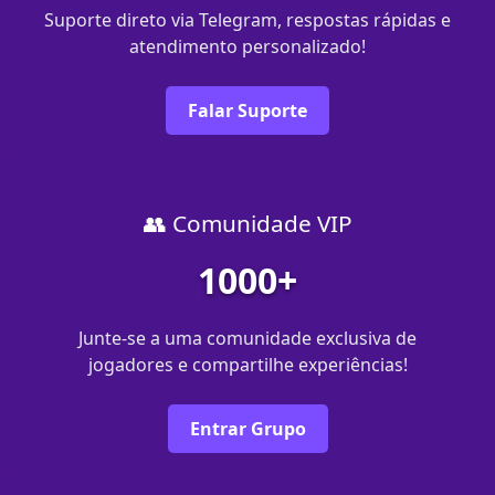
Suporte direto via Telegram, respostas rápidas e
atendimento personalizado!
Falar Suporte
👥 Comunidade VIP
1000+
Junte-se a uma comunidade exclusiva de
jogadores e compartilhe experiências!
Entrar Grupo