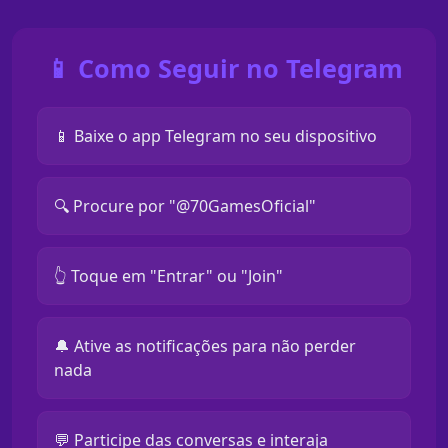
📱 Como Seguir no Telegram
📱 Baixe o app Telegram no seu dispositivo
🔍 Procure por "@70GamesOficial"
👆 Toque em "Entrar" ou "Join"
🔔 Ative as notificações para não perder
nada
💬 Participe das conversas e interaja