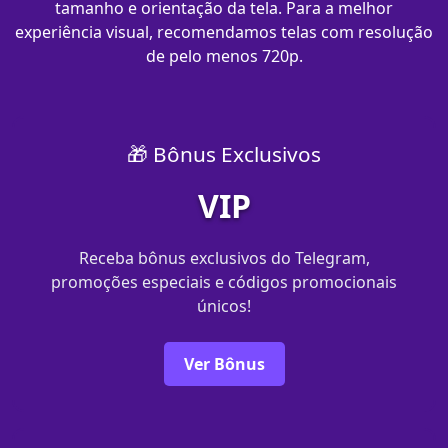
tamanho e orientação da tela. Para a melhor
experiência visual, recomendamos telas com resolução
de pelo menos 720p.
🎁 Bônus Exclusivos
VIP
Receba bônus exclusivos do Telegram,
promoções especiais e códigos promocionais
únicos!
Ver Bônus