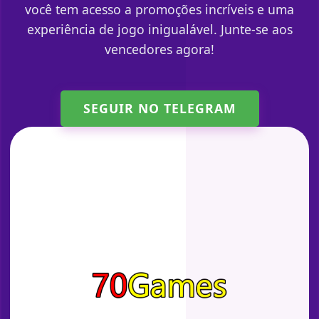
você tem acesso a promoções incríveis e uma
experiência de jogo inigualável. Junte-se aos
vencedores agora!
SEGUIR NO TELEGRAM