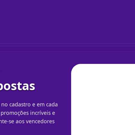
postas
 no cadastro e em cada
 promoções incríveis e
unte-se aos vencedores