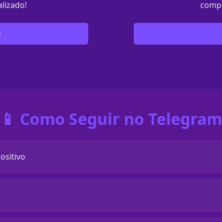
lizado!
compa
e
📱 Como Seguir no Telegram
ositivo