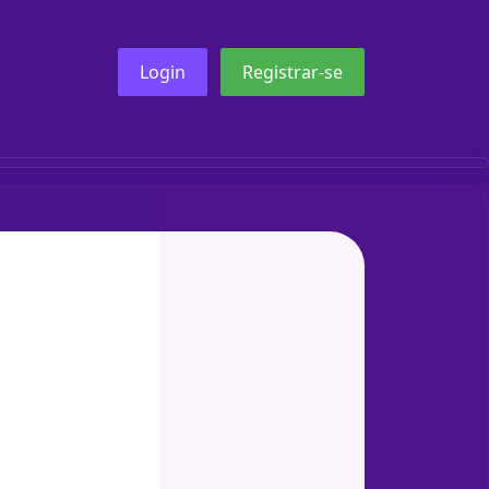
Login
Registrar-se