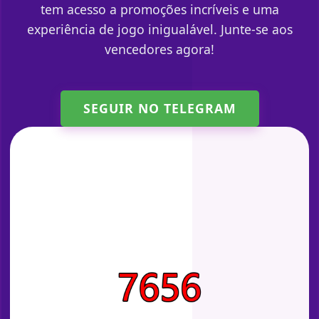
tem acesso a promoções incríveis e uma
experiência de jogo inigualável. Junte-se aos
vencedores agora!
SEGUIR NO TELEGRAM