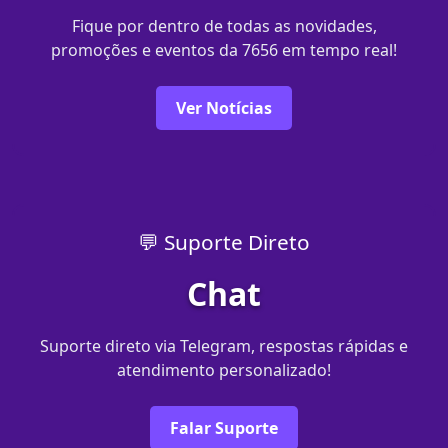
Fique por dentro de todas as novidades,
promoções e eventos da 7656 em tempo real!
Ver Notícias
💬 Suporte Direto
Chat
Suporte direto via Telegram, respostas rápidas e
atendimento personalizado!
Falar Suporte