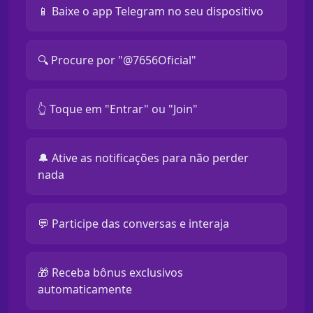
📱 Baixe o app Telegram no seu dispositivo
🔍 Procure por "@7656Oficial"
👆 Toque em "Entrar" ou "Join"
🔔 Ative as notificações para não perder
nada
💬 Participe das conversas e interaja
🎁 Receba bônus exclusivos
automaticamente