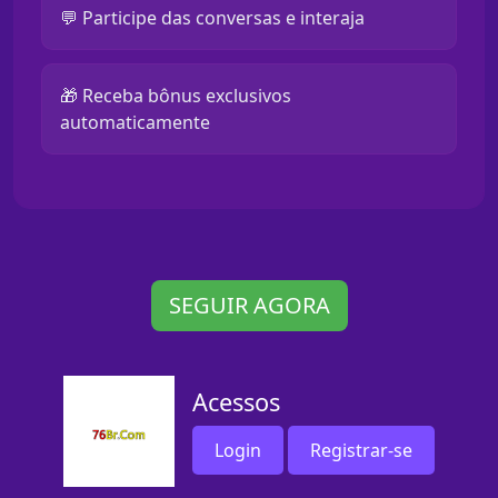
💬 Participe das conversas e interaja
🎁 Receba bônus exclusivos
automaticamente
SEGUIR AGORA
Acessos
Login
Registrar-se