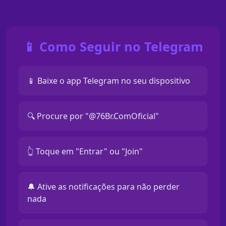
📱 Como Seguir no Telegram
📱 Baixe o app Telegram no seu dispositivo
🔍 Procure por "@76Br.ComOficial"
👆 Toque em "Entrar" ou "Join"
🔔 Ative as notificações para não perder
nada