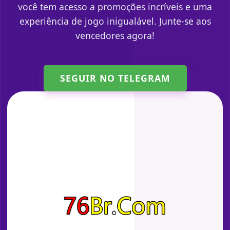
você tem acesso a promoções incríveis e uma
experiência de jogo inigualável. Junte-se aos
vencedores agora!
SEGUIR NO TELEGRAM