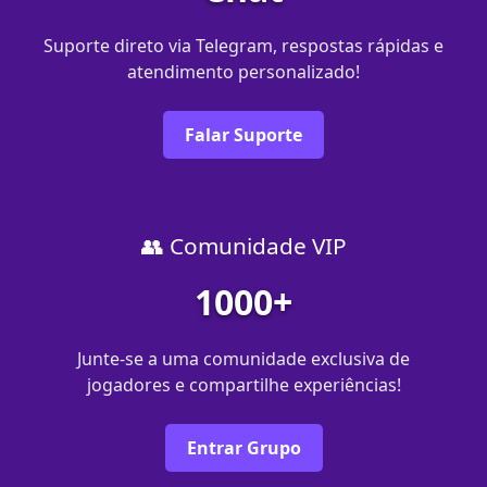
Suporte direto via Telegram, respostas rápidas e
atendimento personalizado!
Falar Suporte
👥 Comunidade VIP
1000+
Junte-se a uma comunidade exclusiva de
jogadores e compartilhe experiências!
Entrar Grupo