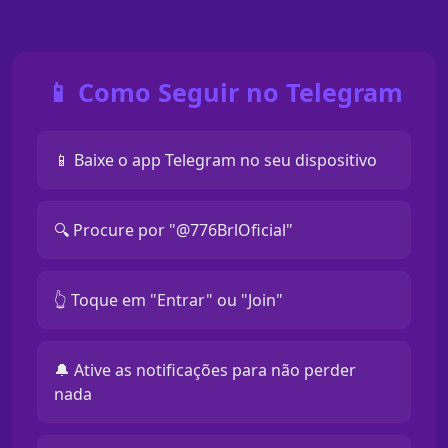
📱 Como Seguir no Telegram
📱 Baixe o app Telegram no seu dispositivo
🔍 Procure por "@776BrlOficial"
👆 Toque em "Entrar" ou "Join"
🔔 Ative as notificações para não perder
nada