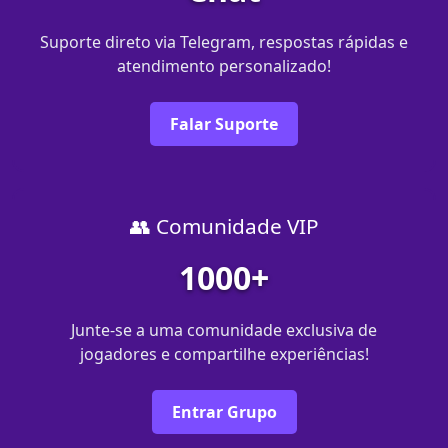
Suporte direto via Telegram, respostas rápidas e
atendimento personalizado!
Falar Suporte
👥 Comunidade VIP
1000+
Junte-se a uma comunidade exclusiva de
jogadores e compartilhe experiências!
Entrar Grupo