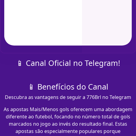
📱 Canal Oficial no Telegram!
📱 Benefícios do Canal
Descubra as vantagens de seguir a 776Brl no Telegram
As apostas Mais/Menos gols oferecem uma abordagem
diferente ao futebol, focando no número total de gols
marcados no jogo ao invés do resultado final. Estas
apostas são especialmente populares porque