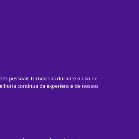
ões pessoais fornecidas durante o uso de
elhoria contínua da experiência de nossos