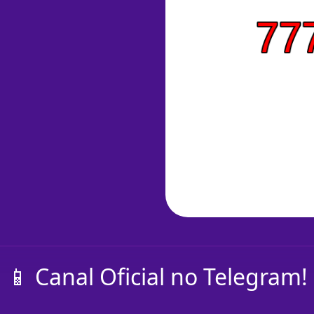
📱 Canal Oficial no Telegram!