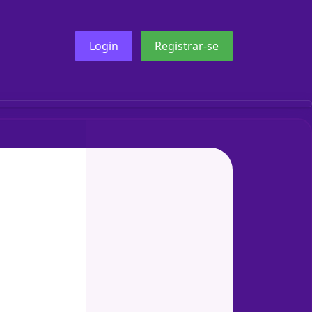
Login
Registrar-se