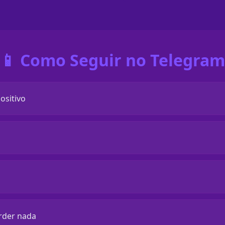
📱 Como Seguir no Telegram
ositivo
erder nada