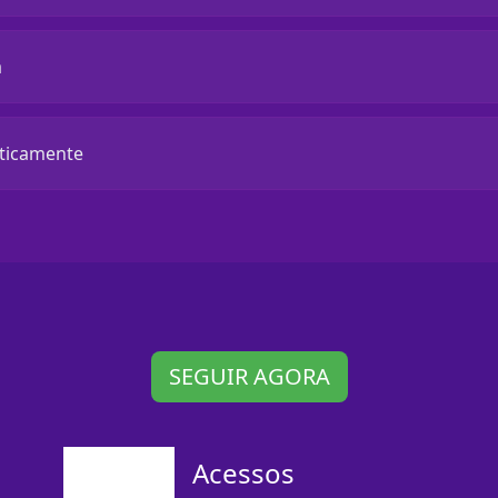
a
aticamente
SEGUIR AGORA
Acessos