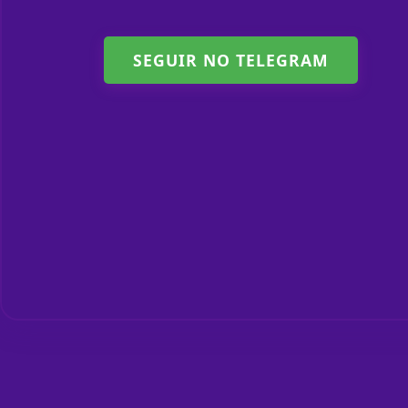
SEGUIR NO TELEGRAM