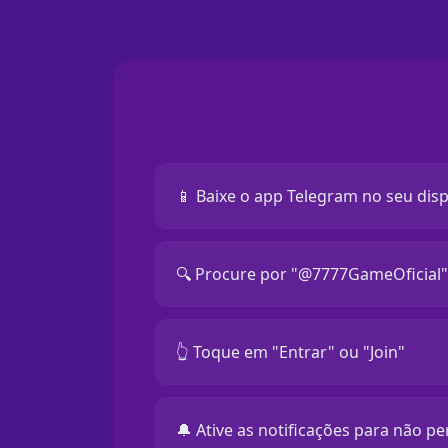
📱 Baixe o app Telegram no seu disp
🔍 Procure por "@7777GameOficial"
👆 Toque em "Entrar" ou "Join"
🔔 Ative as notificações para não p