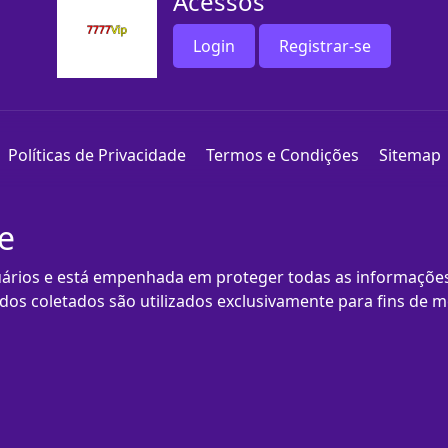
Acessos
Login
Registrar-se
Políticas de Privacidade
Termos e Condições
Sitemap
de
suários e está empenhada em proteger todas as informaçõe
os coletados são utilizados exclusivamente para fins de m