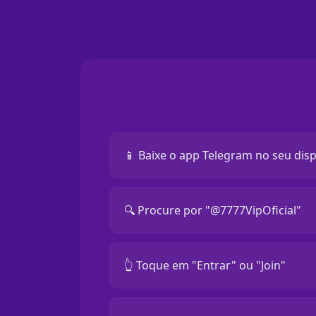
📱 Baixe o app Telegram no seu disp
🔍 Procure por "@7777VipOficial"
👆 Toque em "Entrar" ou "Join"