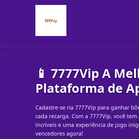
📱 7777Vip A Mel
Plataforma de A
Cadastre-se na 7777Vip para ganhar bô
cada recarga. Com a 7777Vip, você tem
incríveis e uma experiência de jogo inig
vencedores agora!