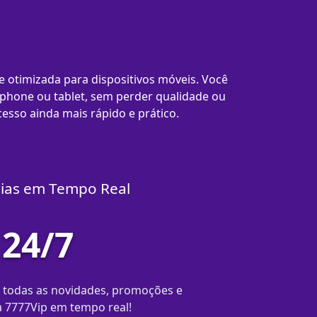
e otimizada para dispositivos móveis. Você
phone ou tablet, sem perder qualidade ou
esso ainda mais rápido e prático.
cias em Tempo Real
24/7
e todas as novidades, promoções e
a 7777Vip em tempo real!