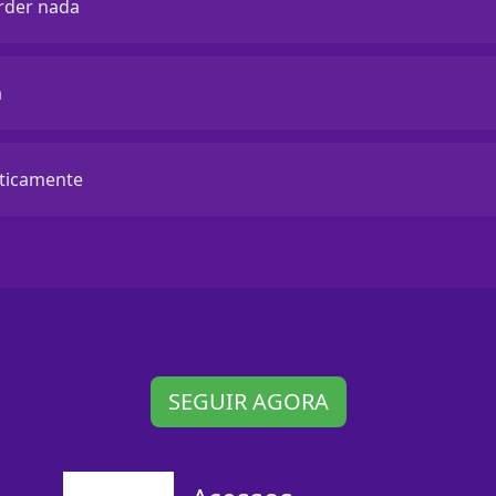
erder nada
a
aticamente
SEGUIR AGORA