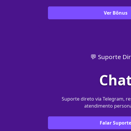
Ver Bônus
💬 Suporte Di
Cha
Suporte direto via Telegram, r
atendimento persona
Falar Suport