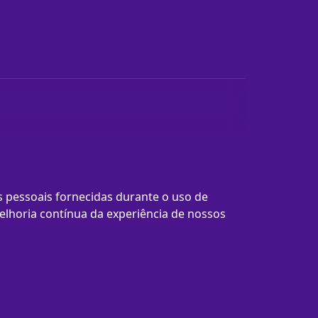
s pessoais fornecidas durante o uso de
elhoria contínua da experiência de nossos