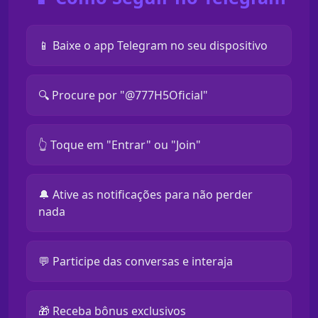
📱 Baixe o app Telegram no seu dispositivo
🔍 Procure por "@777H5Oficial"
👆 Toque em "Entrar" ou "Join"
🔔 Ative as notificações para não perder
nada
💬 Participe das conversas e interaja
🎁 Receba bônus exclusivos