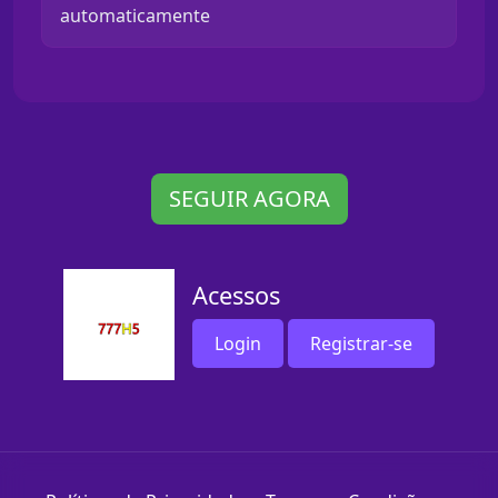
automaticamente
SEGUIR AGORA
Acessos
Login
Registrar-se