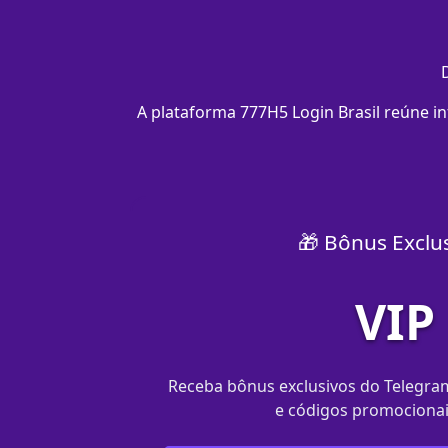
A plataforma 777H5 Login Brasil reúne 
🎁 Bônus Exclu
VIP
Receba bônus exclusivos do Telegra
e códigos promocionai