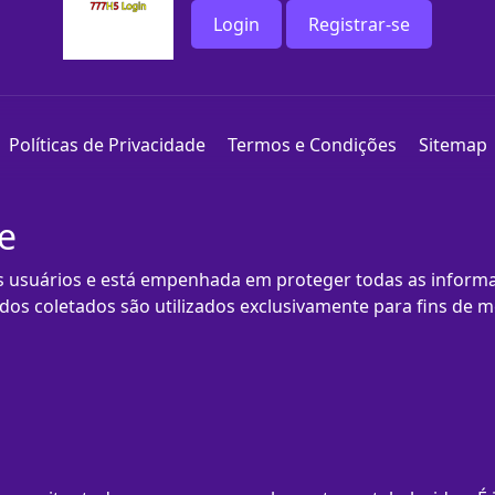
Login
Registrar-se
Políticas de Privacidade
Termos e Condições
Sitemap
de
us usuários e está empenhada em proteger todas as inform
os coletados são utilizados exclusivamente para fins de m