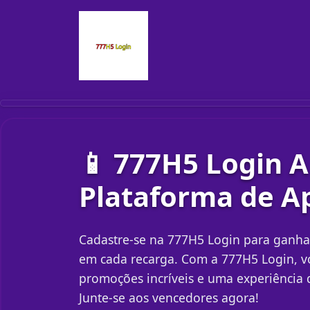
📱 777H5 Login 
Plataforma de A
Cadastre-se na 777H5 Login para ganha
em cada recarga. Com a 777H5 Login, v
promoções incríveis e uma experiência d
Junte-se aos vencedores agora!