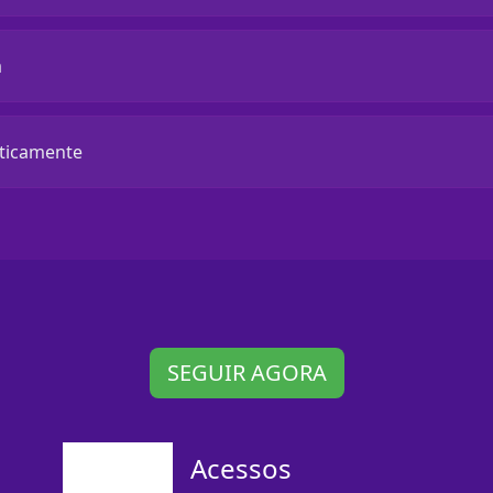
a
aticamente
SEGUIR AGORA
Acessos