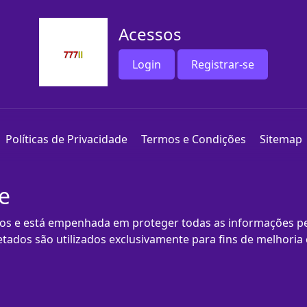
Acessos
Login
Registrar-se
Políticas de Privacidade
Termos e Condições
Sitemap
de
ários e está empenhada em proteger todas as informações p
tados são utilizados exclusivamente para fins de melhoria