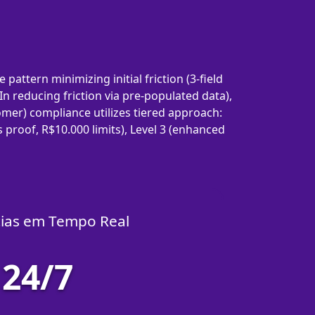
attern minimizing initial friction (3-field
n reducing friction via pre-populated data),
mer) compliance utilizes tiered approach:
 proof, R$10.000 limits), Level 3 (enhanced
cias em Tempo Real
24/7