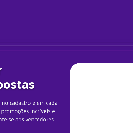
r
postas
s no cadastro e em cada
 promoções incríveis e
unte-se aos vencedores