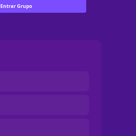
Entrar Grupo