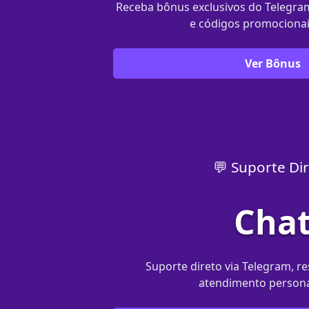
Receba bônus exclusivos do Telegra
e códigos promocionai
Ver Bônus
💬 Suporte Di
Cha
Suporte direto via Telegram, r
atendimento persona