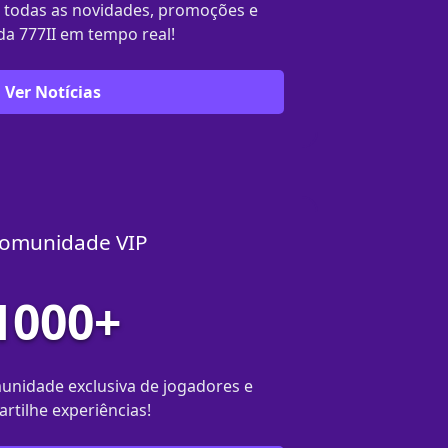
e todas as novidades, promoções e
da 777II em tempo real!
Ver Notícias
Comunidade VIP
1000+
unidade exclusiva de jogadores e
rtilhe experiências!