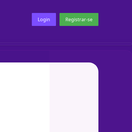
Login
Registrar-se