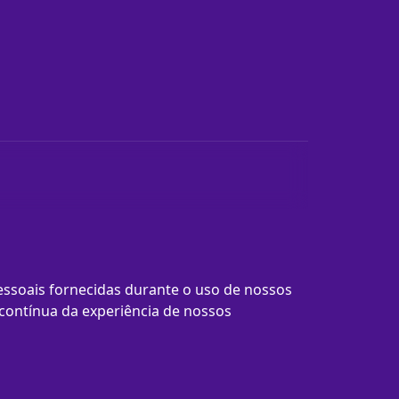
essoais fornecidas durante o uso de nossos
 contínua da experiência de nossos