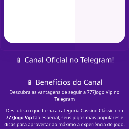
📱 Canal Oficial no Telegram!
📱 Benefícios do Canal
Descubra as vantagens de seguir a 777Jogo Vip no
Telegram
Descubra o que torna a categoria Cassino Clássico no
777Jogo Vip
tão especial, seus jogos mais populares e
dicas para aproveitar ao máximo a experiência de jogo.