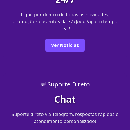
Fique por dentro de todas as novidades,
promoções e eventos da 777Jogo Vip em tempo
real!
Ver Notícias
💬 Suporte Direto
Chat
Suporte direto via Telegram, respostas rápidas e
atendimento personalizado!