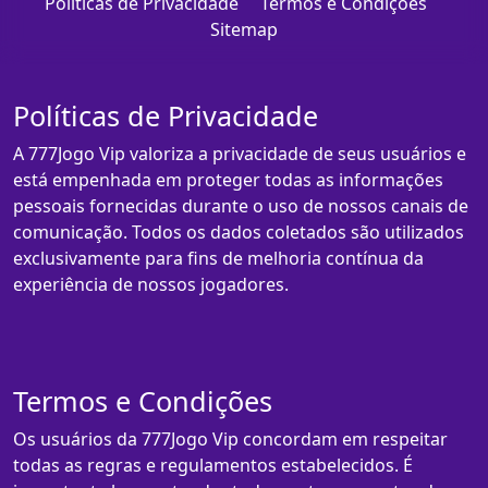
Políticas de Privacidade
Termos e Condições
Sitemap
Políticas de Privacidade
A 777Jogo Vip valoriza a privacidade de seus usuários e
está empenhada em proteger todas as informações
pessoais fornecidas durante o uso de nossos canais de
comunicação. Todos os dados coletados são utilizados
exclusivamente para fins de melhoria contínua da
experiência de nossos jogadores.
Termos e Condições
Os usuários da 777Jogo Vip concordam em respeitar
todas as regras e regulamentos estabelecidos. É