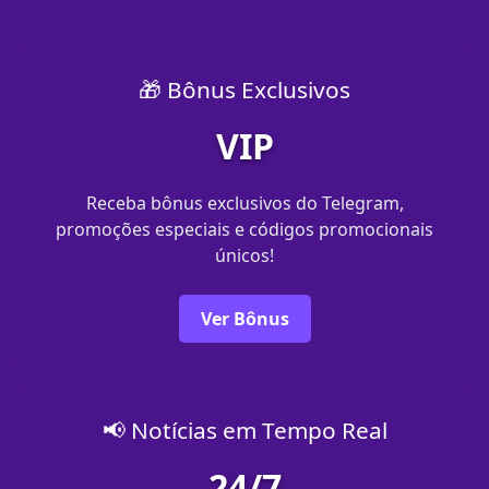
🎁 Bônus Exclusivos
VIP
Receba bônus exclusivos do Telegram,
promoções especiais e códigos promocionais
únicos!
Ver Bônus
📢 Notícias em Tempo Real
24/7