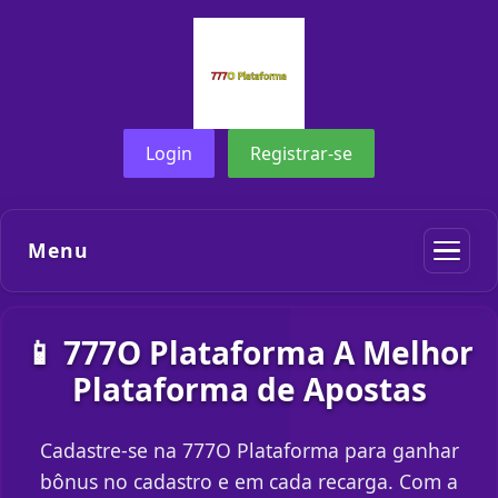
Login
Registrar-se
Menu
📱 777O Plataforma A Melhor
Plataforma de Apostas
Cadastre-se na 777O Plataforma para ganhar
bônus no cadastro e em cada recarga. Com a