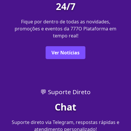
24/7
Fique por dentro de todas as novidades,
promoções e eventos da 777O Plataforma em
tempo real!
Ver Notícias
💬 Suporte Direto
Chat
Suporte direto via Telegram, respostas rápidas e
atendimento personalizado!