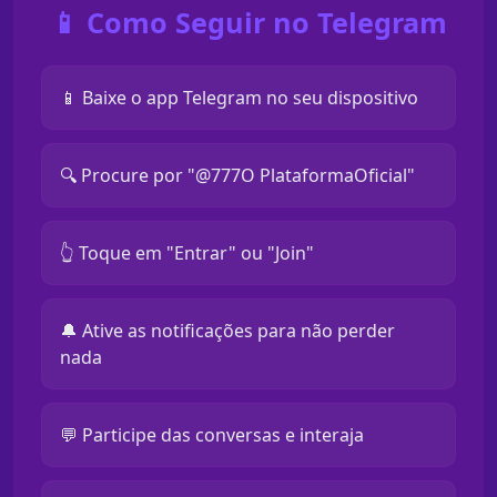
📱 Como Seguir no Telegram
📱 Baixe o app Telegram no seu dispositivo
🔍 Procure por "@777O PlataformaOficial"
👆 Toque em "Entrar" ou "Join"
🔔 Ative as notificações para não perder
nada
💬 Participe das conversas e interaja