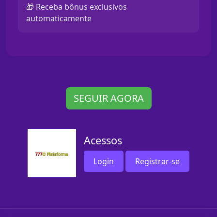
🎁 Receba bônus exclusivos
automaticamente
SEGUIR AGORA
Acessos
Login
Registrar-se