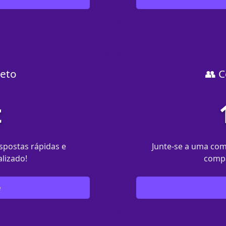
reto
👥 
t
espostas rápidas e
Junte-se a uma com
lizado!
compa
e