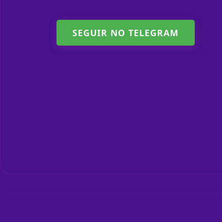
SEGUIR NO TELEGRAM