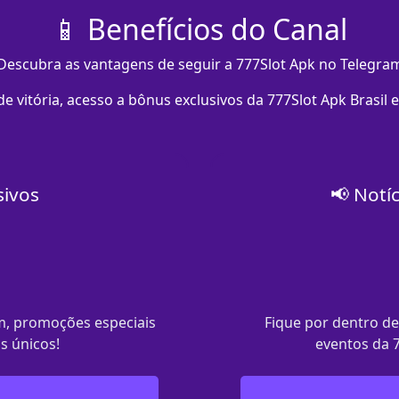
📱 Benefícios do Canal
Descubra as vantagens de seguir a 777Slot Apk no Telegra
de vitória, acesso a bônus exclusivos da 777Slot Apk Brasi
sivos
📢 Notí
m, promoções especiais
Fique por dentro d
s únicos!
eventos da 