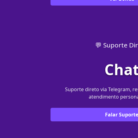
💬 Suporte Di
Cha
Suporte direto via Telegram, r
atendimento persona
Falar Suport