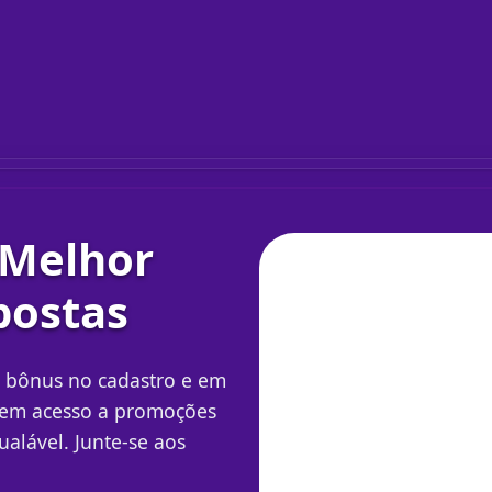
 Melhor
postas
r bônus no cadastro e em
 tem acesso a promoções
ualável. Junte-se aos