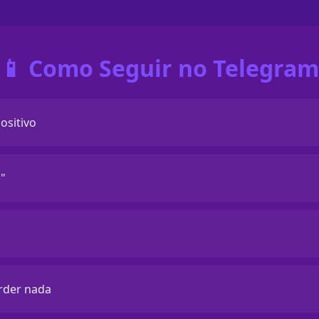
📱 Como Seguir no Telegram
ositivo
l"
erder nada