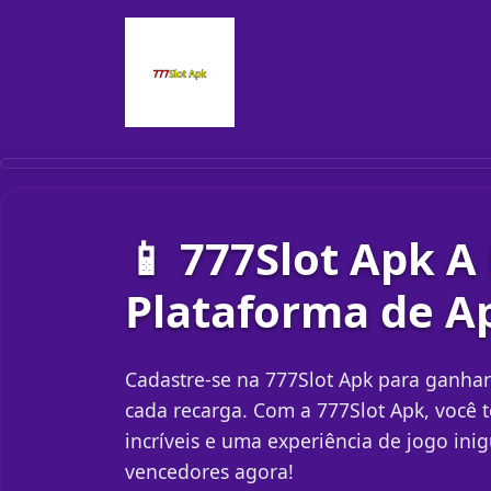
📱 777Slot Apk A
Plataforma de A
Cadastre-se na 777Slot Apk para ganha
cada recarga. Com a 777Slot Apk, você
incríveis e uma experiência de jogo inig
vencedores agora!