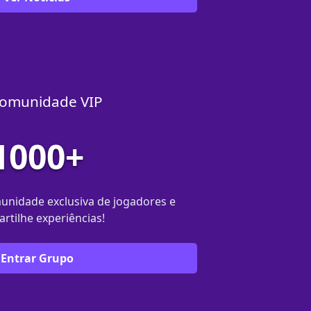
Comunidade VIP
1000+
unidade exclusiva de jogadores e
rtilhe experiências!
Entrar Grupo