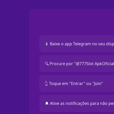
📱 Baixe o app Telegram no seu disp
🔍 Procure por "@777Slot ApkOficia
👆 Toque em "Entrar" ou "Join"
🔔 Ative as notificações para não p