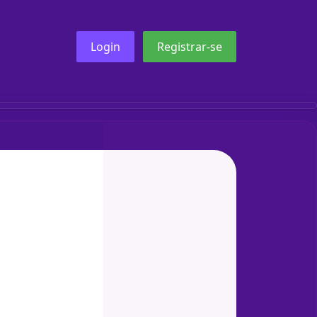
Login
Registrar-se