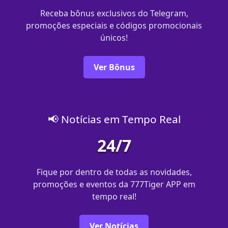
Receba bônus exclusivos do Telegram,
promoções especiais e códigos promocionais
únicos!
Ver Bônus
📢 Notícias em Tempo Real
24/7
Fique por dentro de todas as novidades,
promoções e eventos da 777Tiger APP em
tempo real!
Ver Notícias