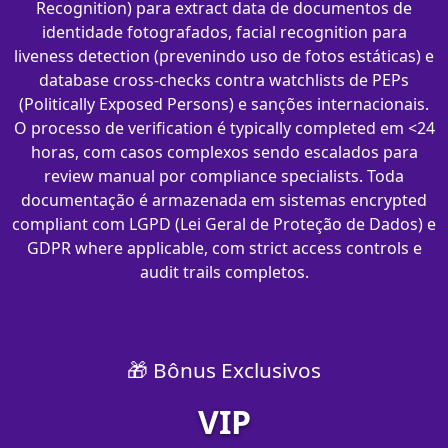
Recognition) para extract data de documentos de
identidade fotografados, facial recognition para
liveness detection (prevenindo uso de fotos estáticas) e
database cross-checks contra watchlists de PEPs
(Politically Exposed Persons) e sanções internacionais.
O processo de verification é typically completed em <24
horas, com casos complexos sendo escalados para
review manual por compliance specialists. Toda
documentação é armazenada em sistemas encrypted
compliant com LGPD (Lei Geral de Proteção de Dados) e
GDPR where applicable, com strict access controls e
audit trails completos.
🎁 Bônus Exclusivos
VIP