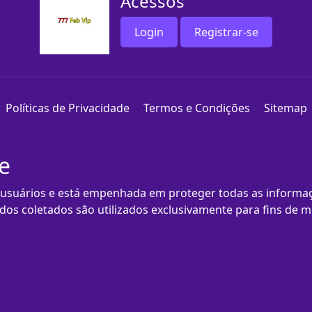
Acessos
Login
Registrar-se
Políticas de Privacidade
Termos e Condições
Sitemap
de
us usuários e está empenhada em proteger todas as informa
os coletados são utilizados exclusivamente para fins de m