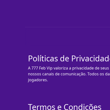
Políticas de Privacida
A 777 Feb Vip valoriza a privacidade de se
nossos canais de comunicação. Todos os dad
jogadores.
Termos e Condições