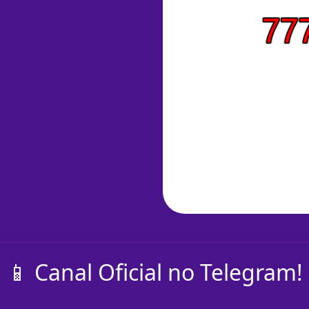
📱 Canal Oficial no Telegram!