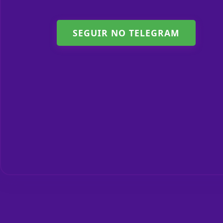
SEGUIR NO TELEGRAM