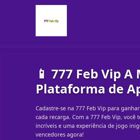
📱 777 Feb Vip A
Plataforma de A
Cadastre-se na 777 Feb Vip para ganha
cada recarga. Com a 777 Feb Vip, você
incríveis e uma experiência de jogo inig
vencedores agora!