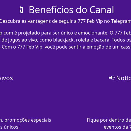
📱 Benefícios do Canal
Descubra as vantagens de seguir a 777 Feb Vip no Telegra
ip com​ é projetado para ser único e emocionante. O 777 Feb
e jogos ao vivo, como blackjack, roleta e bacará. Todos os
. Com o 777 Feb Vip, você pode sentir a emoção de um cassin
sivos
📢 Notí
m, promoções especiais
Fique por dentro d
s únicos!
eventos da 