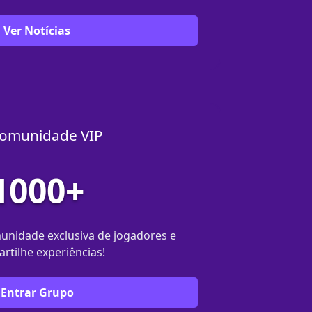
Ver Notícias
Comunidade VIP
1000+
unidade exclusiva de jogadores e
rtilhe experiências!
Entrar Grupo