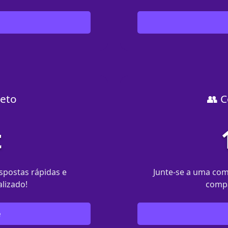
reto
👥 
t
espostas rápidas e
Junte-se a uma com
lizado!
compa
e