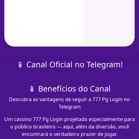
📱 Canal Oficial no Telegram!
📱 Benefícios do Canal
Descubra as vantagens de seguir a 777 Pg Login no
Telegram
Um cassino 777 Pg Login projetado especialmente para
o público brasileiro — aqui, além da diversão, você
encontrará o verdadeiro prazer de jogar.