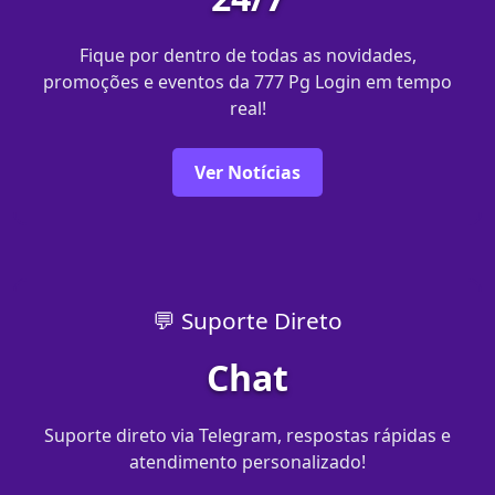
Fique por dentro de todas as novidades,
promoções e eventos da 777 Pg Login em tempo
real!
Ver Notícias
💬 Suporte Direto
Chat
Suporte direto via Telegram, respostas rápidas e
atendimento personalizado!