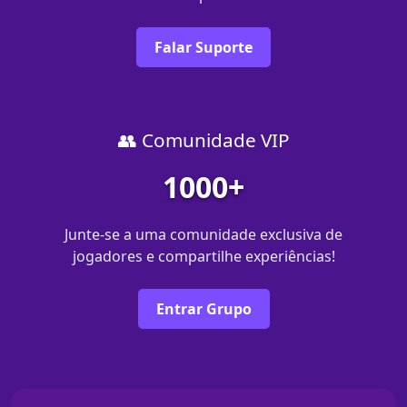
Falar Suporte
👥 Comunidade VIP
1000+
Junte-se a uma comunidade exclusiva de
jogadores e compartilhe experiências!
Entrar Grupo