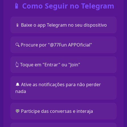
📱 Como Seguir no Telegram
📱 Baixe o app Telegram no seu dispositivo
🔍 Procure por "@77Fun APPOficial"
👆 Toque em "Entrar" ou "Join"
🔔 Ative as notificações para não perder
nada
💬 Participe das conversas e interaja