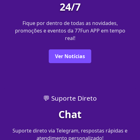
24/7
Fique por dentro de todas as novidades,
promoções e eventos da 77Fun APP em tempo
real!
Ver Notícias
💬 Suporte Direto
Chat
Suporte direto via Telegram, respostas rápidas e
atendimento personalizado!