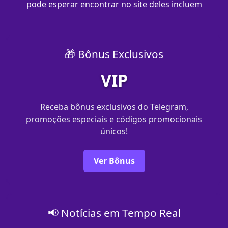
pode esperar encontrar no site deles incluem
🎁 Bônus Exclusivos
VIP
Receba bônus exclusivos do Telegram,
promoções especiais e códigos promocionais
únicos!
Ver Bônus
📢 Notícias em Tempo Real