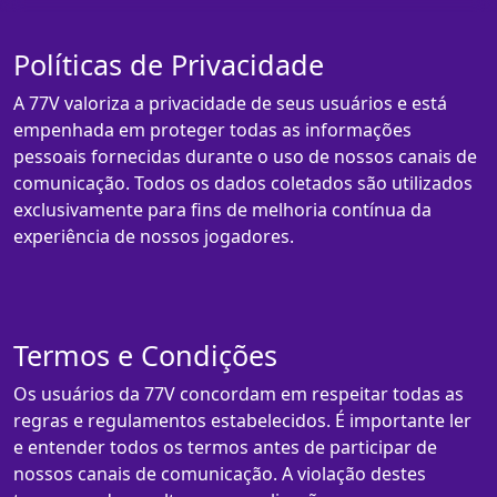
Políticas de Privacidade
A 77V valoriza a privacidade de seus usuários e está
empenhada em proteger todas as informações
pessoais fornecidas durante o uso de nossos canais de
comunicação. Todos os dados coletados são utilizados
exclusivamente para fins de melhoria contínua da
experiência de nossos jogadores.
Termos e Condições
Os usuários da 77V concordam em respeitar todas as
regras e regulamentos estabelecidos. É importante ler
e entender todos os termos antes de participar de
nossos canais de comunicação. A violação destes