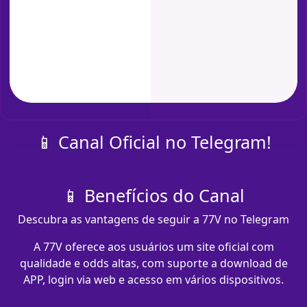
📱 Canal Oficial no Telegram!
📱 Benefícios do Canal
Descubra as vantagens de seguir a 77V no Telegram
A 77V oferece aos usuários um site oficial com
qualidade e odds altas, com suporte a download de
APP, login via web e acesso em vários dispositivos.