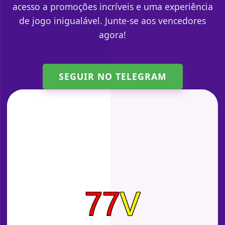
acesso a promoções incríveis e uma experiência
de jogo inigualável. Junte-se aos vencedores
agora!
SEGUIR NO TELEGRAM