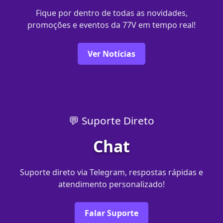
Fique por dentro de todas as novidades,
promoções e eventos da 77V em tempo real!
Ver Notícias
💬 Suporte Direto
Chat
Suporte direto via Telegram, respostas rápidas e
atendimento personalizado!
Falar Suporte