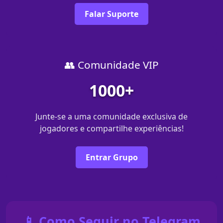
Falar Suporte
👥 Comunidade VIP
1000+
Junte-se a uma comunidade exclusiva de
jogadores e compartilhe experiências!
Entrar Grupo
📱 Como Seguir no Telegram