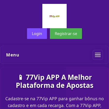
Login
Registrar-se
Menu
📱 77Vip APP A Melhor
Plataforma de Apostas
Cadastre-se na 77Vip APP para ganhar bônus no
cadastro e em cada recarga. Com a 77Vip APP,