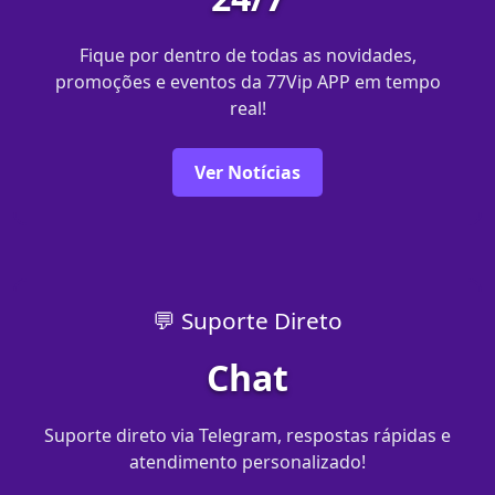
Fique por dentro de todas as novidades,
promoções e eventos da 77Vip APP em tempo
real!
Ver Notícias
💬 Suporte Direto
Chat
Suporte direto via Telegram, respostas rápidas e
atendimento personalizado!