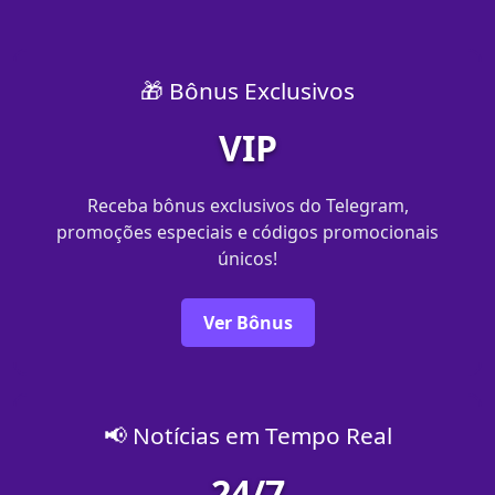
🎁 Bônus Exclusivos
VIP
Receba bônus exclusivos do Telegram,
promoções especiais e códigos promocionais
únicos!
Ver Bônus
📢 Notícias em Tempo Real
24/7