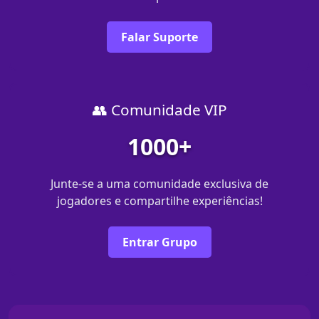
Falar Suporte
👥 Comunidade VIP
1000+
Junte-se a uma comunidade exclusiva de
jogadores e compartilhe experiências!
Entrar Grupo