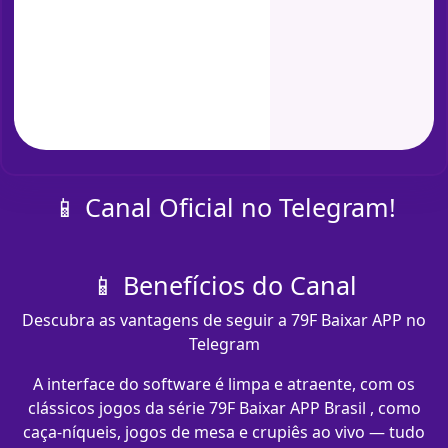
📱 Canal Oficial no Telegram!
📱 Benefícios do Canal
Descubra as vantagens de seguir a 79F Baixar APP no
Telegram
A interface do software é limpa e atraente, com os
clássicos jogos da série 79F Baixar APP Brasil , como
caça-níqueis, jogos de mesa e crupiês ao vivo — tudo