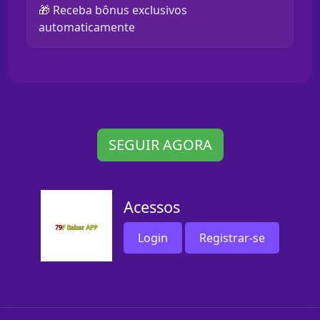
🎁 Receba bônus exclusivos
automaticamente
SEGUIR AGORA
Acessos
Login
Registrar-se