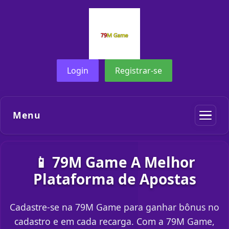
Login
Registrar-se
Menu
📱 79M Game A Melhor
Plataforma de Apostas
Cadastre-se na 79M Game para ganhar bônus no
cadastro e em cada recarga. Com a 79M Game,