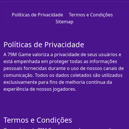
Políticas de Privacidade
Termos e Condições
Sitemap
Políticas de Privacidade
A 79M Game valoriza a privacidade de seus usuários e
está empenhada em proteger todas as informações
pessoais fornecidas durante o uso de nossos canais de
comunicação. Todos os dados coletados são utilizados
exclusivamente para fins de melhoria contínua da
experiência de nossos jogadores.
Termos e Condições