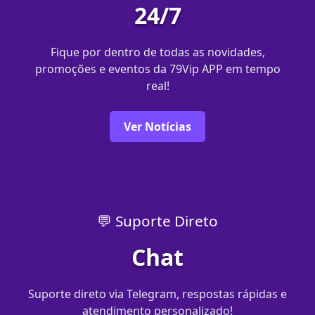
24/7
Fique por dentro de todas as novidades,
promoções e eventos da 79Vip APP em tempo
real!
Ver Notícias
💬 Suporte Direto
Chat
Suporte direto via Telegram, respostas rápidas e
atendimento personalizado!