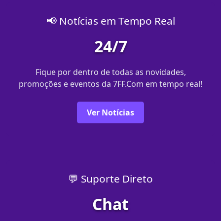
📢 Notícias em Tempo Real
24/7
Fique por dentro de todas as novidades,
promoções e eventos da 7FF.Com em tempo real!
Ver Notícias
💬 Suporte Direto
Chat