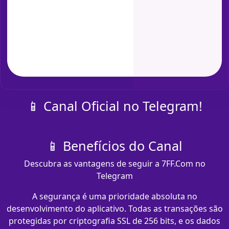
📱 Canal Oficial no Telegram!
📱 Benefícios do Canal
Descubra as vantagens de seguir a 7FF.Com no
Telegram
A segurança é uma prioridade absoluta no
desenvolvimento do aplicativo. Todas as transações são
protegidas por criptografia SSL de 256 bits, e os dados