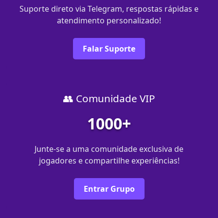
Suporte direto via Telegram, respostas rápidas e
atendimento personalizado!
Falar Suporte
👥 Comunidade VIP
1000+
Junte-se a uma comunidade exclusiva de
jogadores e compartilhe experiências!
Entrar Grupo