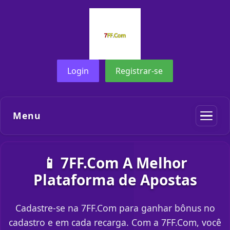
Login
Registrar-se
Menu
📱 7FF.Com A Melhor
Plataforma de Apostas
Cadastre-se na 7FF.Com para ganhar bônus no
cadastro e em cada recarga. Com a 7FF.Com, você