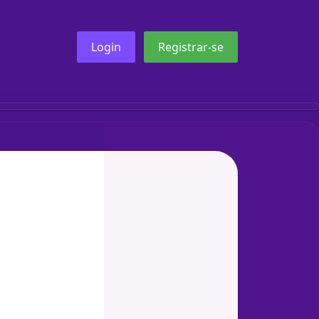
Login
Registrar-se