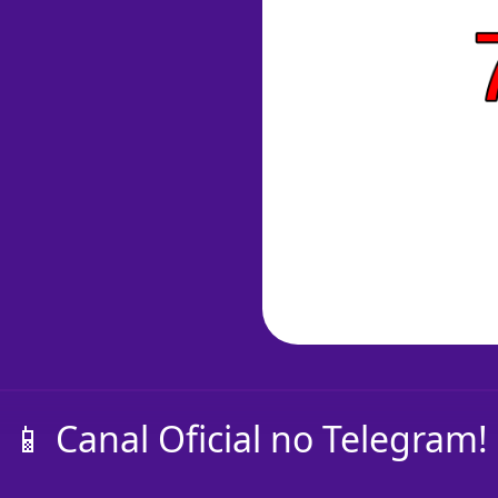
📱 Canal Oficial no Telegram!