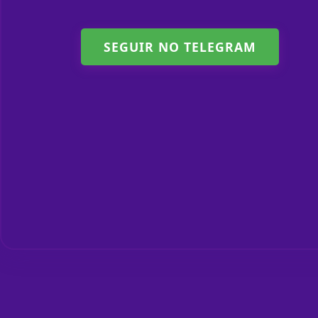
SEGUIR NO TELEGRAM