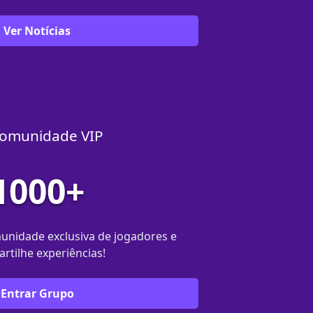
Ver Notícias
Comunidade VIP
1000+
unidade exclusiva de jogadores e
rtilhe experiências!
Entrar Grupo